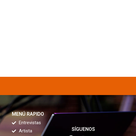
MENÚ RAPIDO
Entrevistas
SÍGUENOS
Artista
F
I
Y