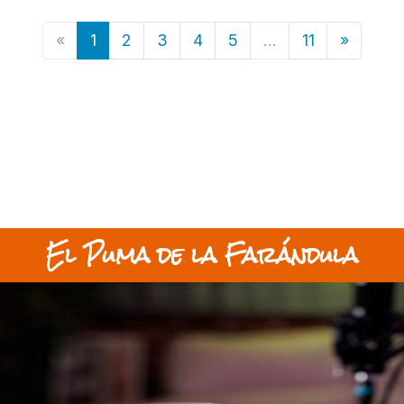
«
1
2
3
4
5
...
11
»
El Puma de la Farándula